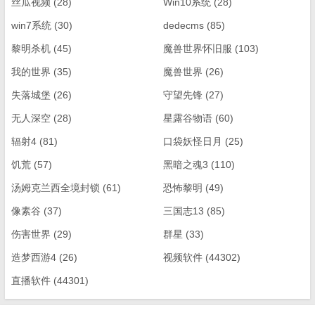
丝瓜视频
(28)
Win10系统
(28)
win7系统
(30)
dedecms
(85)
黎明杀机
(45)
魔兽世界怀旧服
(103)
我的世界
(35)
魔兽世界
(26)
失落城堡
(26)
守望先锋
(27)
无人深空
(28)
星露谷物语
(60)
辐射4
(81)
口袋妖怪日月
(25)
饥荒
(57)
黑暗之魂3
(110)
汤姆克兰西全境封锁
(61)
恐怖黎明
(49)
像素谷
(37)
三国志13
(85)
伤害世界
(29)
群星
(33)
造梦西游4
(26)
视频软件
(44302)
直播软件
(44301)