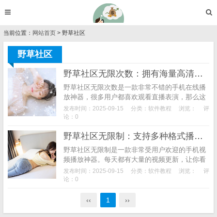
当前位置：
网站首页
> 野草社区
野草社区
野草社区无限次数：拥有海量高清视频免费看
野草社区无限次数是一款非常不错的手机在线播
放神器，很多用户都喜欢观看直播表演，那么这
款软件就是用户最好的选择，这里有很多颜值出
发布时间：2025-09-15
分类：
软件教程
浏览：
评
众的美女直播，每天都有很多用户使用这款软件
论：0
观看直播精彩的表演，海量的视频嗨翻天，用户
野草社区无限制：支持多种格式播放的看片神器
可以通过观看视频获取更多的快乐，是很多用户
每天必用的手机视频播放神器。
野草社区无限制是一款非常受用户欢迎的手机视
频播放神器。每天都有大量的视频更新，让你看
到不一样的视频，软件的播放系统非常大，可以
发布时间：2025-09-15
分类：
软件教程
浏览：
评
打开多个窗口，同时观看多个视频进行自定义切
论：0
换，喜欢的影视资源可以一键下载收藏到手机内
存中，这里有宅男最爱看的视频资源，多种类型
‹‹
1
››
的分类可以选择观看，高清的画质，支持多种播