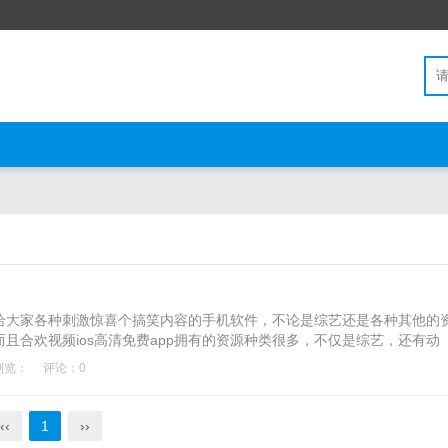
能够给大家各种刺激惊喜个搞笑内容的手机软件，不论是综艺还是各种其他的
且合欢视频ios高清免费app拥有的资源种类很多，不仅是综艺，还有动
给大家最大限度的带来很多有趣的内容，让大家可以开开心心的欣赏各种
浏览：
评论：0
是没有会员阶级的，所以能给大家带来最好的观看体验，享受
‹‹
1
››