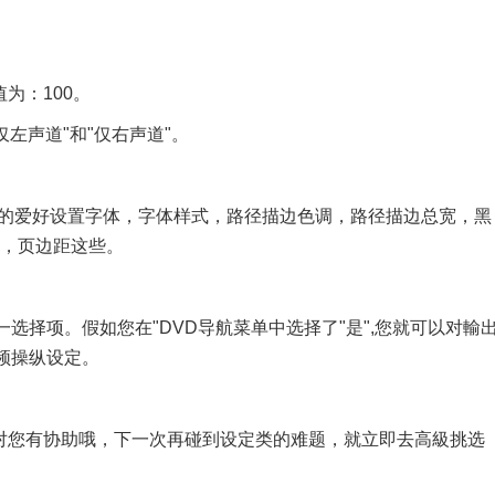
为：100。
左声道"和"仅右声道"。
能够按照您的爱好设置字体，字体样式，路径描边色调，路径描边总宽，黑
位，页边距这些。
选择项。假如您在"DVD导航菜单中选择了"是",您就可以对輸
频操纵设定。
对您有协助哦，下一次再碰到设定类的难题，就立即去高級挑选