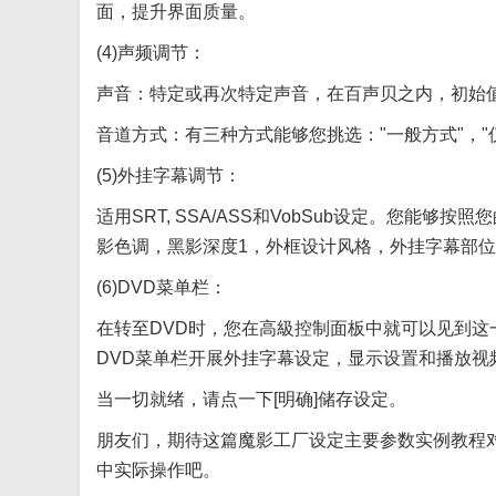
面，提升界面质量。
(4)声频调节：
声音：特定或再次特定声音，在百声贝之内，初始值
音道方式：有三种方式能够您挑选："一般方式"，"仅
(5)外挂字幕调节：
适用SRT, SSA/ASS和VobSub设定。您
影色调，黑影深度1，外框设计风格，外挂字幕部
(6)DVD菜单栏：
在转至DVD时，您在高級控制面板中就可以见到这一
DVD菜单栏开展外挂字幕设定，显示设置和播放视
当一切就绪，请点一下[明确]储存设定。
朋友们，期待这篇魔影工厂设定主要参数实例教程
中实际操作吧。