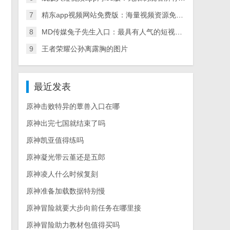
7
精东app视频网站免费版：海量视频资源免费畅享
8
MD传媒兔子先生入口：最具有人气的短视频直播社区
9
王者荣耀公孙离露胸的图片
最近发表
原神击败特异的蕈兽入口在哪
原神出完七国就结束了吗
原神凯亚值得练吗
原神凝光带云堇还是五郎
原神凌人什么时候复刻
原神准备加载数据特别慢
原神冒险就要大步向前任务在哪里接
原神冒险助力教材包值得买吗