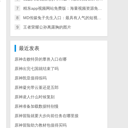
晋
7
精东app视频网站免费版：海量视频资源免费畅享
8
MD传媒兔子先生入口：最具有人气的短视频直播社区
9
王者荣耀公孙离露胸的图片
最近发表
原神击败特异的蕈兽入口在哪
原神出完七国就结束了吗
原神凯亚值得练吗
原神凝光带云堇还是五郎
原神凌人什么时候复刻
原神准备加载数据特别慢
原神冒险就要大步向前任务在哪里接
原神冒险助力教材包值得买吗