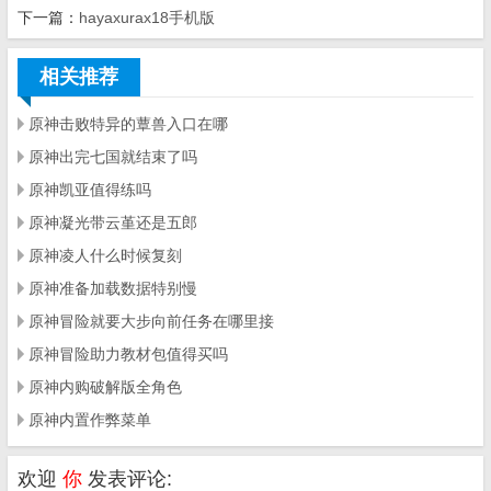
下一篇：
hayaxurax18手机版
相关推荐
原神击败特异的蕈兽入口在哪
原神出完七国就结束了吗
原神凯亚值得练吗
原神凝光带云堇还是五郎
原神凌人什么时候复刻
原神准备加载数据特别慢
原神冒险就要大步向前任务在哪里接
原神冒险助力教材包值得买吗
原神内购破解版全角色
原神内置作弊菜单
欢迎
你
发表评论: