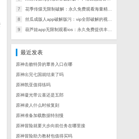
7
花季传煤无限制破解：永久免费观看海量精彩内容
8
丝瓜成版人app破解版污：vip全部破解的视频播放应用
安
9
葫芦娃app无限制观看ios：永久免费提供丰富视频内容
最近发表
原神击败特异的蕈兽入口在哪
原神出完七国就结束了吗
原神凯亚值得练吗
原神凝光带云堇还是五郎
原神凌人什么时候复刻
原神准备加载数据特别慢
原神冒险就要大步向前任务在哪里接
原神冒险助力教材包值得买吗