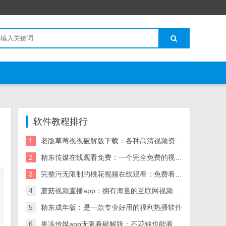
软件教程排行
1
老版草莓视视破解版下载：各种高清视频资源无限看
2
精东传媒在线观看免费：一个完全免费的视频播放神器
3
完整污无限制的桃花视频在线观看：免费看污的福利神器
4
蘑菇视频直播app：拥有海量的互联网视频资源
5
精东成年版：是一款专业好用的福利热播软件
6
果冻传媒app无限看破解版：不花钱也能看高清影视的播放器