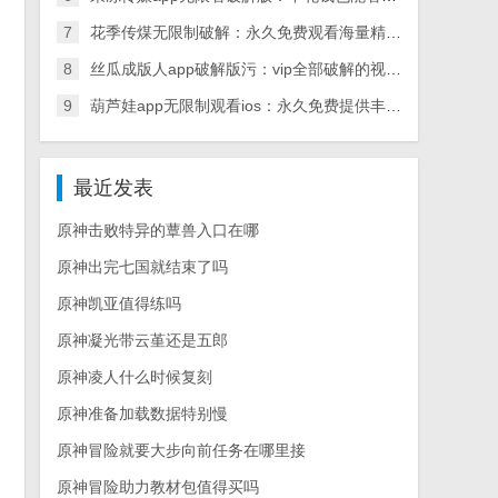
7
花季传煤无限制破解：永久免费观看海量精彩内容
8
丝瓜成版人app破解版污：vip全部破解的视频播放应用
9
葫芦娃app无限制观看ios：永久免费提供丰富视频内容
最近发表
原神击败特异的蕈兽入口在哪
原神出完七国就结束了吗
原神凯亚值得练吗
原神凝光带云堇还是五郎
原神凌人什么时候复刻
原神准备加载数据特别慢
原神冒险就要大步向前任务在哪里接
原神冒险助力教材包值得买吗