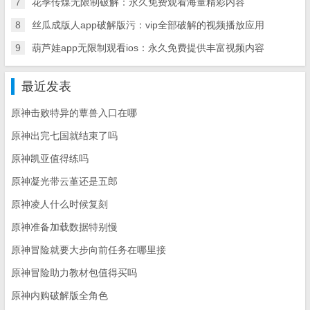
7
花季传煤无限制破解：永久免费观看海量精彩内容
8
丝瓜成版人app破解版污：vip全部破解的视频播放应用
9
葫芦娃app无限制观看ios：永久免费提供丰富视频内容
最近发表
原神击败特异的蕈兽入口在哪
原神出完七国就结束了吗
原神凯亚值得练吗
原神凝光带云堇还是五郎
原神凌人什么时候复刻
原神准备加载数据特别慢
原神冒险就要大步向前任务在哪里接
原神冒险助力教材包值得买吗
原神内购破解版全角色