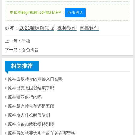
更多图解gif视频出处福利APP：
点击进入
标签：
2021猫咪解锁版
视频软件
直播软件
上一篇：
千禧
下一篇：
食色抖音
相关推荐
原神击败特异的蕈兽入口在哪
原神出完七国就结束了吗
原神凯亚值得练吗
原神凝光带云堇还是五郎
原神凌人什么时候复刻
原神准备加载数据特别慢
原神冒险就要大步向前任务在哪里接