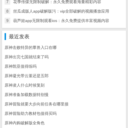
7
花季传煤无限制破解：永久免费观看海量精彩内容
8
丝瓜成版人app破解版污：vip全部破解的视频播放应用
9
葫芦娃app无限制观看ios：永久免费提供丰富视频内容
最近发表
原神击败特异的蕈兽入口在哪
原神出完七国就结束了吗
原神凯亚值得练吗
原神凝光带云堇还是五郎
原神凌人什么时候复刻
原神准备加载数据特别慢
原神冒险就要大步向前任务在哪里接
原神冒险助力教材包值得买吗
原神内购破解版全角色