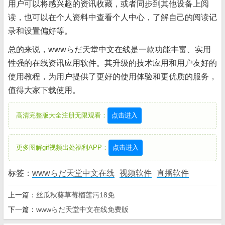
用户可以将感兴趣的资讯收藏，或者同步到其他设备上阅
读，也可以在个人资料中查看个人中心，了解自己的阅读记
录和设置偏好等。
总的来说，wwwらだ天堂中文在线是一款功能丰富、实用
性强的在线资讯应用软件。其升级的技术应用和用户友好的
使用教程，为用户提供了更好的使用体验和更优质的服务，
值得大家下载使用。
高清完整版大全注册无限观看：
点击进入
更多图解gif视频出处福利APP：
点击进入
标签：
wwwらだ天堂中文在线
视频软件
直播软件
上一篇：
丝瓜秋葵草莓榴莲污18免
下一篇：
wwwらだ天堂中文在线免费版