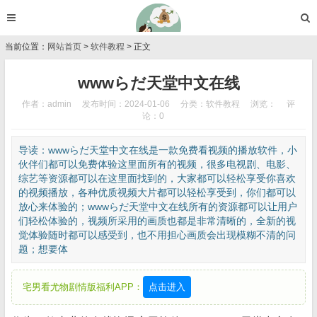
当前位置：
网站首页
>
软件教程
> 正文
wwwらだ天堂中文在线
作者：admin
发布时间：2024-01-06
分类：
软件教程
浏览：
评
论：0
导读：wwwらだ天堂中文在线是一款免费看视频的播放软件，小
伙伴们都可以免费体验这里面所有的视频，很多电视剧、电影、
综艺等资源都可以在这里面找到的，大家都可以轻松享受你喜欢
的视频播放，各种优质视频大片都可以轻松享受到，你们都可以
放心来体验的；wwwらだ天堂中文在线所有的资源都可以让用户
们轻松体验的，视频所采用的画质也都是非常清晰的，全新的视
觉体验随时都可以感受到，也不用担心画质会出现模糊不清的问
题；想要体
宅男看尤物剧情版福利APP：
点击进入