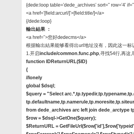
{dede:loop table='dede_archives' sort='' row='4' if=''
<a href='[field:arcurl/]'>[field:title/]</a>
{/dede:loop}
輸出結果 ：
<a href=''>您好dedecms</a>
根据輸出結果能够看得出url地址沒有，因此这一
1.开启
include/common.func.php
,寻找54行,再
function IDReturnURL($ID)
{
//lonely
global $dsql;
$query = "Select arc.*,tp.typedir,tp.typename,tp.
tp.defaultname,tp.namerule,tp.moresite,tp.siteur
from dede_archives arc left join dede_arctype tp
$row = $dsql->GetOne($query);
$ReturnURL = GetFileUrl($row['id'],$row['typeid']