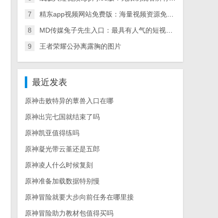
7
精东app视频网站免费版：海量视频资源免费畅享
8
MD传媒兔子先生入口：最具有人气的短视频直播社区
9
王者荣耀公孙离露胸的图片
最近发表
原神击败特异的蕈兽入口在哪
原神出完七国就结束了吗
原神凯亚值得练吗
原神凝光带云堇还是五郎
原神凌人什么时候复刻
原神准备加载数据特别慢
原神冒险就要大步向前任务在哪里接
原神冒险助力教材包值得买吗