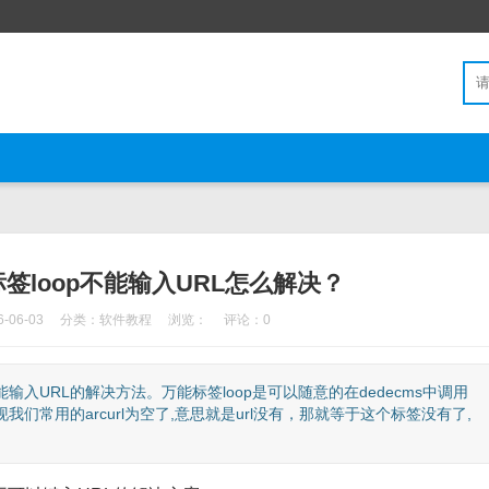
标签loop不能输入URL怎么解决？
06-03
分类：
软件教程
浏览：
评论：0
能输入URL的解决方法。万能标签loop是可以随意的在dedecms中调用
我们常用的arcurl为空了,意思就是url没有，那就等于这个标签没有了,