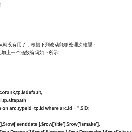
}
标识就没有用了，根据下列改动能够处理次难题：
这儿加上一个涵数编码如下所示:
corank,tp.isdefault,
l,tp.sitepath
 on arc.typeid=tp.id where arc.id = ".$ID;
,$row['senddate'],$row['title'],$row['ismake'],