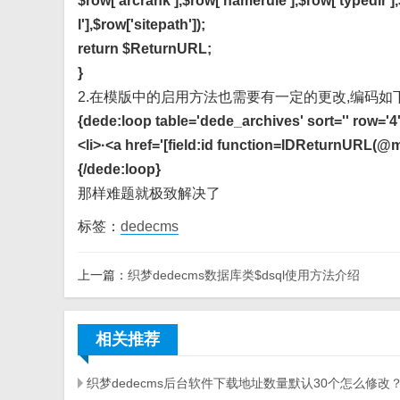
$row['arcrank'],$row['namerule'],$row['typedir']
l'],$row['sitepath']);
return $ReturnURL;
}
2.在模版中的启用方法也需要有一定的更改,编码如
{dede:loop table='dede_archives' sort='' row='4' 
<li>·<a href='[field:id function=IDReturnURL(@me
{/dede:loop}
那样难题就极致解决了
标签：
dedecms
上一篇：
织梦dedecms数据库类$dsql使用方法介绍
相关推荐
织梦dedecms后台软件下载地址数量默认30个怎么修改