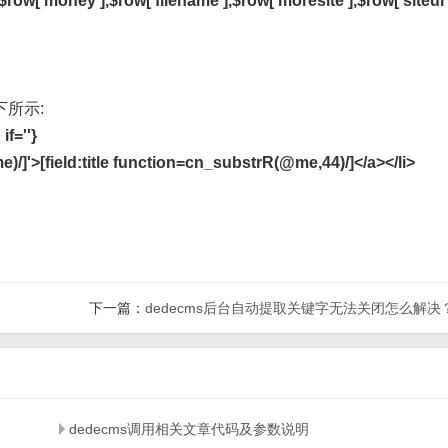
,$row['money'],$row['filename'],$row['moresite'],$row['siteur
下所示:
if=''}
)/]'>[field:title function=cn_substrR(@me,44)/]</a></li>
下一篇：
dedecms后台自动提取关键字无法关闭怎么解决
？
dedecms调用相关文章代码及参数说明