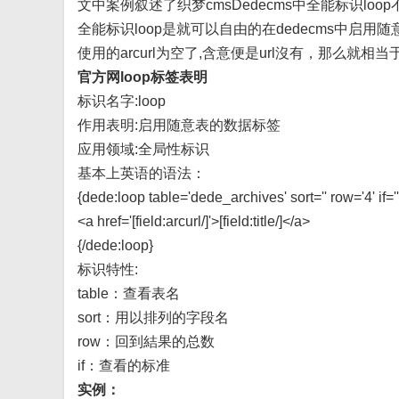
文中案例叙述了织梦cmsDedecms中全能标识loo
全能标识loop是就可以自由的在dedecms中启用
使用的arcurl为空了,含意便是url沒有，那么就
官方网loop标签表明
标识名字:loop
作用表明:启用随意表的数据标签
应用领域:全局性标识
基本上英语的语法：
{dede:loop table='dede_archives' sort='' row='4' if=''
<a href='[field:arcurl/]'>[field:title/]</a>
{/dede:loop}
标识特性:
table：查看表名
sort：用以排列的字段名
row：回到結果的总数
if：查看的标准
实例：