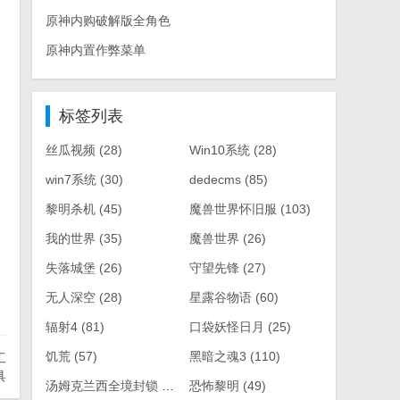
原神内购破解版全角色
原神内置作弊菜单
标签列表
丝瓜视频
(28)
Win10系统
(28)
win7系统
(30)
dedecms
(85)
黎明杀机
(45)
魔兽世界怀旧服
(103)
我的世界
(35)
魔兽世界
(26)
失落城堡
(26)
守望先锋
(27)
无人深空
(28)
星露谷物语
(60)
辐射4
(81)
口袋妖怪日月
(25)
饥荒
(57)
黑暗之魂3
(110)
工
具
汤姆克兰西全境封锁
(61)
恐怖黎明
(49)