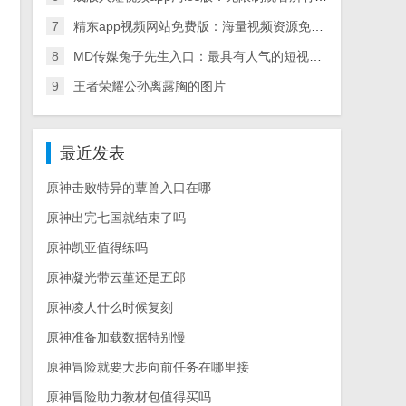
7
精东app视频网站免费版：海量视频资源免费畅享
8
MD传媒兔子先生入口：最具有人气的短视频直播社区
9
王者荣耀公孙离露胸的图片
最近发表
原神击败特异的蕈兽入口在哪
原神出完七国就结束了吗
原神凯亚值得练吗
原神凝光带云堇还是五郎
原神凌人什么时候复刻
原神准备加载数据特别慢
原神冒险就要大步向前任务在哪里接
原神冒险助力教材包值得买吗