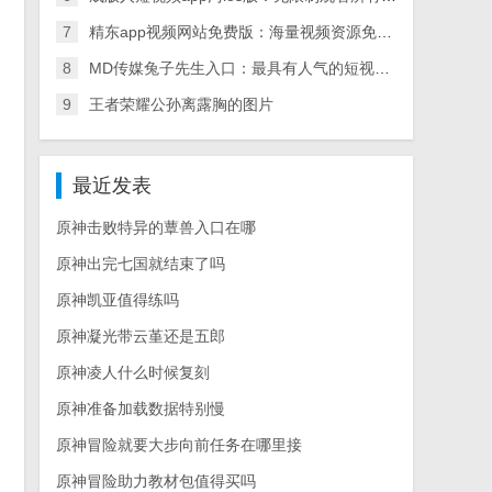
7
精东app视频网站免费版：海量视频资源免费畅享
8
MD传媒兔子先生入口：最具有人气的短视频直播社区
9
王者荣耀公孙离露胸的图片
最近发表
原神击败特异的蕈兽入口在哪
原神出完七国就结束了吗
原神凯亚值得练吗
原神凝光带云堇还是五郎
原神凌人什么时候复刻
原神准备加载数据特别慢
原神冒险就要大步向前任务在哪里接
原神冒险助力教材包值得买吗