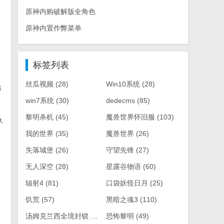
原神内购破解版全角色
原神内置作弊菜单
标签列表
丝瓜视频
(28)
Win10系统
(28)
8
win7系统
(30)
dedecms
(85)
黎明杀机
(45)
魔兽世界怀旧服
(103)
.
我的世界
(35)
魔兽世界
(26)
失落城堡
(26)
守望先锋
(27)
无人深空
(28)
星露谷物语
(60)
辐射4
(81)
口袋妖怪日月
(25)
饥荒
(57)
黑暗之魂3
(110)
汤姆克兰西全境封锁
(61)
恐怖黎明
(49)